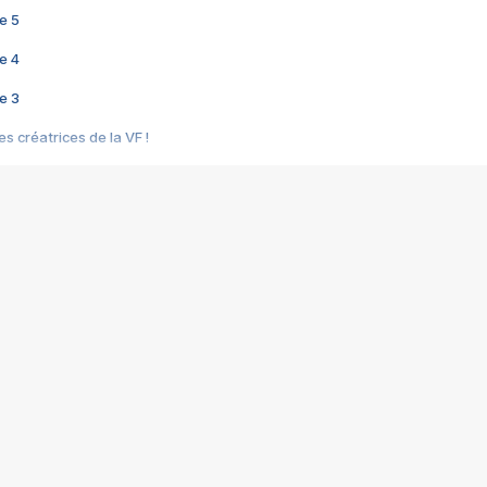
e 5
e 4
e 3
s créatrices de la VF !
e 2
e 1
e Mektoub My Love arrive enfin ! Rencontre avec Shaïn Boumedine et Sal
i : après Toni en famille
elle réalise le bouleversant Dites lui que je l'aime
ais ! Rencontre autour de Vie privée de Rebecca Zlotowski
 de Marguerite, Grave... Rencontre avec Ella Rumpf
 Les Rêveurs, un film intime sur la santé mentale