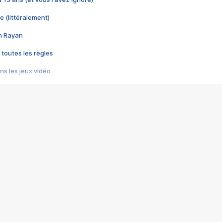
e (littéralement)
im Rayan
 toutes les règles
s les jeux vidéo
us choquant de Rockstar ? - Le scandale BULLY
e plus moche de Steam
du RÊVE tourne au CAUCHEMAR
pendant 8 heures
it… à tort
umiliés par un jeu vidéo
ire - Final Fantasy 8
ti un empire - Age of Empires