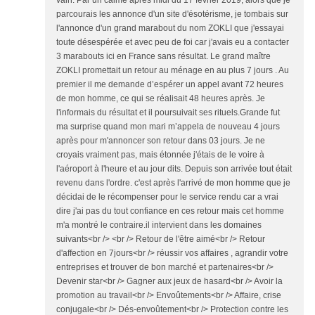
vain. Par un calme après midi du 17 février 2019, alors que je
parcourais les annonce d'un site d'ésotérisme, je tombais sur
l'annonce d'un grand marabout du nom ZOKLI que j'essayai
toute désespérée et avec peu de foi car j'avais eu a contacter
3 marabouts ici en France sans résultat. Le grand maître
ZOKLI promettait un retour au ménage en au plus 7 jours . Au
premier il me demande d’espérer un appel avant 72 heures
de mon homme, ce qui se réalisait 48 heures après. Je
l'informais du résultat et il poursuivait ses rituels.Grande fut
ma surprise quand mon mari m’appela de nouveau 4 jours
après pour m'annoncer son retour dans 03 jours. Je ne
croyais vraiment pas, mais étonnée j'étais de le voire à
l'aéroport à l'heure et au jour dits. Depuis son arrivée tout était
revenu dans l'ordre. c'est après l'arrivé de mon homme que je
décidai de le récompenser pour le service rendu car a vrai
dire j'ai pas du tout confiance en ces retour mais cet homme
m'a montré le contraire.il intervient dans les domaines
suivants<br /> <br /> Retour de l'être aimé<br /> Retour
d'affection en 7jours<br /> réussir vos affaires , agrandir votre
entreprises et trouver de bon marché et partenaires<br />
Devenir star<br /> Gagner aux jeux de hasard<br /> Avoir la
promotion au travail<br /> Envoûtements<br /> Affaire, crise
conjugale<br /> Dés-envoûtement<br /> Protection contre les