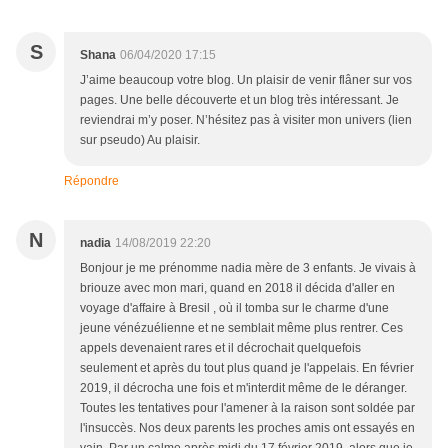
S
Shana
06/04/2020 17:15
J’aime beaucoup votre blog. Un plaisir de venir flâner sur vos
pages. Une belle découverte et un blog très intéressant. Je
reviendrai m’y poser. N’hésitez pas à visiter mon univers (lien
sur pseudo) Au plaisir.
Répondre
N
nadia
14/08/2019 22:20
Bonjour je me prénomme nadia mère de 3 enfants. Je vivais à
briouze avec mon mari, quand en 2018 il décida d'aller en
voyage d'affaire à Bresil , où il tomba sur le charme d'une
jeune vénézuélienne et ne semblait même plus rentrer. Ces
appels devenaient rares et il décrochait quelquefois
seulement et après du tout plus quand je l'appelais. En février
2019, il décrocha une fois et m'interdit même de le déranger.
Toutes les tentatives pour l'amener à la raison sont soldée par
l'insuccès. Nos deux parents les proches amis ont essayés en