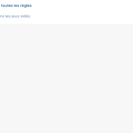
 toutes les règles
s les jeux vidéo
us choquant de Rockstar ? - Le scandale BULLY
e plus moche de Steam
du RÊVE tourne au CAUCHEMAR
pendant 8 heures
it… à tort
umiliés par un jeu vidéo
ire - Final Fantasy 8
ti un empire - Age of Empires
story DOFUS
tard, il crée l'un des pires jeux de tous les temps, MindsEye.