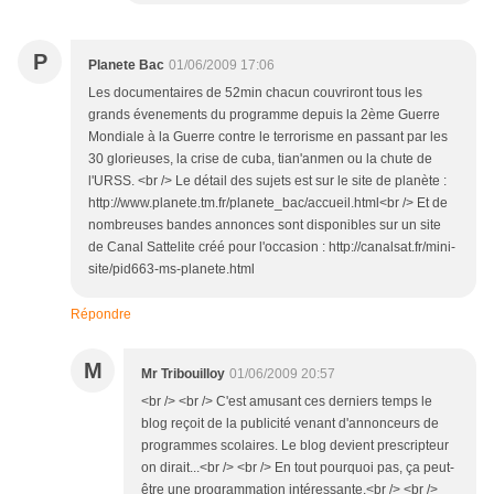
P
Planete Bac
01/06/2009 17:06
Les documentaires de 52min chacun couvriront tous les
grands évenements du programme depuis la 2ème Guerre
Mondiale à la Guerre contre le terrorisme en passant par les
30 glorieuses, la crise de cuba, tian'anmen ou la chute de
l'URSS. <br /> Le détail des sujets est sur le site de planète :
http://www.planete.tm.fr/planete_bac/accueil.html<br /> Et de
nombreuses bandes annonces sont disponibles sur un site
de Canal Sattelite créé pour l'occasion : http://canalsat.fr/mini-
site/pid663-ms-planete.html
Répondre
M
Mr Tribouilloy
01/06/2009 20:57
<br /> <br /> C'est amusant ces derniers temps le
blog reçoit de la publicité venant d'annonceurs de
programmes scolaires. Le blog devient prescripteur
on dirait...<br /> <br /> En tout pourquoi pas, ça peut-
être une programmation intéressante.<br /> <br />