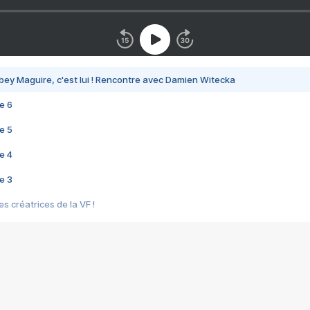
bey Maguire, c'est lui ! Rencontre avec Damien Witecka
e 6
e 5
e 4
e 3
s créatrices de la VF !
e 2
e 1
e Mektoub My Love arrive enfin ! Rencontre avec Shaïn Boumedine et Sal
i : après Toni en famille