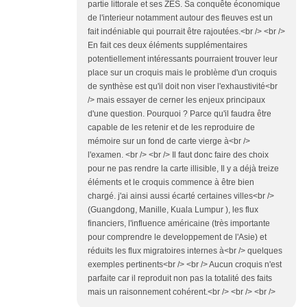
partie littorale et ses ZES. Sa conquête économique
de l'interieur notamment autour des fleuves est un
fait indéniable qui pourrait être rajoutées.<br /> <br />
En fait ces deux éléments supplémentaires
potentiellement intéressants pourraient trouver leur
place sur un croquis mais le problème d'un croquis
de synthèse est qu'il doit non viser l'exhaustivité<br
/> mais essayer de cerner les enjeux principaux
d'une question. Pourquoi ? Parce qu'il faudra être
capable de les retenir et de les reproduire de
mémoire sur un fond de carte vierge à<br />
l'examen. <br /> <br /> Il faut donc faire des choix
pour ne pas rendre la carte illisible, Il y a déjà treize
éléments et le croquis commence à être bien
chargé. j'ai ainsi aussi écarté certaines villes<br />
(Guangdong, Manille, Kuala Lumpur ), les flux
financiers, l'influence américaine (très importante
pour comprendre le developpement de l'Asie) et
réduits les flux migratoires internes à<br /> quelques
exemples pertinents<br /> <br /> Aucun croquis n'est
parfaite car il reproduit non pas la totalité des faits
mais un raisonnement cohérent.<br /> <br /> <br />