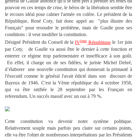
général de Gaulle annonce qu'il se tient prêt à prendre les rênes du
pouvoir en ces temps de crise, le héros de la libération semble être
le recours idéal pour calmer l'armée en colère. Le président de la
République, René Coty, fait donc appel au "plus illustre des
Français" pour resoudre le problème, mais de Gaulle pose ses
conditions : il veut modifier la constitution.
ème
Désigné Président du Conseil de la
IV
République
le 1er juin
par Coty, de Gaulle va aussi être le dernier à cette fonction et
enterrer ce régime trop parlementaire et innefficace à son goût.
En effet, il charge un de ses fidèles, le juriste Michel Debré,
d’élaborer une nouvelle constitution qui donnerait la primauté à
l'éxecutif comme le général l'avait édicté dans son discours de
Bayeux de 1946. C'est la Vème république du 4 octobre 1958,
qui va être ratifiée le 28 septembre par les Français en
referendum. Un succés massif avec un oui à 79 %.
Cette constitution va devenir notre système politique.
Relativement souple mais parfois peu claire sur certains points,
elle va être l'objet de nombreuses interprétations par les Présidents