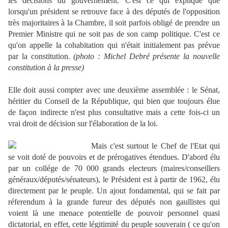
les décisions du gouvernement. C'est ce qui explique que
lorsqu'un président se retrouve face à des députés de l'opposition
très majoritaires à la Chambre, il soit parfois obligé de prendre un
Premier Ministre qui ne soit pas de son camp politique. C'est ce
qu'on appelle la cohabitation qui n'était initialement pas prévue
par la constitution.
(photo : Michel Debré présente la nouvelle
constitution à la presse)
Elle doit aussi compter avec une deuxième assemblée : le Sénat,
héritier du Conseil de la République, qui bien que toujours élue
de façon indirecte n'est plus consultative mais a cette fois-ci un
vrai droit de décision sur l'élaboration de la loi.
Mais c'est surtout le Chef de l'Etat qui
se voit doté de pouvoirs et de prérogatives étendues. D'abord élu
par un collége de 70 000 grands electeurs (maires/conseillers
généraux/députés/sénateurs), le Président est à partir de 1962, élu
directement par le peuple. Un ajout fondamental, qui se fait par
réferendum à la grande fureur des députés non gaullistes qui
voient là une menace potentielle de pouvoir personnel quasi
dictatorial, en effet, cette légitimité du peuple souverain ( ce qu'on