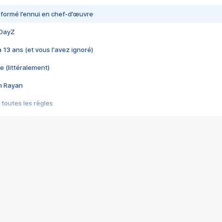
nsformé l’ennui en chef-d’œuvre
 DayZ
 a 13 ans (et vous l'avez ignoré)
e (littéralement)
im Rayan
 toutes les règles
s les jeux vidéo
us choquant de Rockstar ? - Le scandale BULLY
e plus moche de Steam
du RÊVE tourne au CAUCHEMAR
pendant 8 heures
it… à tort