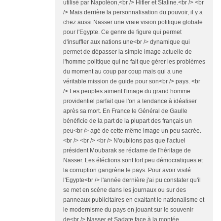
utilisé par Napoléon,<br /> Hitler et Staline.<br /> <br
/> Mais derrière la personnalisation du pouvoir, il y a
chez aussi Nasser une vraie vision politique globale
pour l'Egypte. Ce genre de figure qui permet
d'insuffler aux nations une<br /> dynamique qui
permet de dépasser la simple image actuelle de
l'homme politique qui ne fait que gérer les problèmes
du moment au coup par coup mais qui a une
véritable mission de guide pour son<br /> pays. <br
/> Les peuples aiment l'image du grand homme
providentiel parfait que l'on a tendance à idéaliser
après sa mort. En France le Général de Gaulle
bénéficie de la part de la plupart des français un
peu<br /> agé de cette même image un peu sacrée.
<br /> <br /> <br /> N'oublions pas que l'actuel
président Moubarak se réclame de l'héritage de
Nasser. Les éléctions sont fort peu démocratiques et
la corruption gangrène le pays. Pour avoir visité
l'Egypte<br /> l'année dernière j'ai pu constater qu'il
se met en scène dans les journaux ou sur des
panneaux publicitaires en exaltant le nationalisme et
le modernisme du pays en jouant sur le souvenir
de<br /> Nasser et Sadate face à la montée