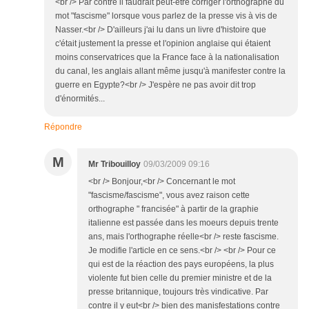
<br /> Par contre il faudrait peut-être corriger l'orthographe du
mot "fascisme" lorsque vous parlez de la presse vis à vis de
Nasser.<br /> D'ailleurs j'ai lu dans un livre d'histoire que
c'était justement la presse et l'opinion anglaise qui étaient
moins conservatrices que la France face à la nationalisation
du canal, les anglais allant même jusqu'à manifester contre la
guerre en Egypte?<br /> J'espère ne pas avoir dit trop
d'énormités...
Répondre
M
Mr Tribouilloy
09/03/2009 09:16
<br /> Bonjour,<br /> Concernant le mot
"fascisme/fascisme", vous avez raison cette
orthographe " francisée" à partir de la graphie
italienne est passée dans les moeurs depuis trente
ans, mais l'orthographe réelle<br /> reste fascisme.
Je modifie l'article en ce sens.<br /> <br /> Pour ce
qui est de la réaction des pays européens, la plus
violente fut bien celle du premier ministre et de la
presse britannique, toujours très vindicative. Par
contre il y eut<br /> bien des manisfestations contre