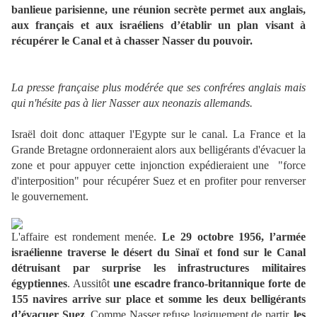
banlieue parisienne, une réunion secrète permet aux anglais,
aux français et aux israéliens d’établir un plan visant à
récupérer le Canal et à chasser Nasser du pouvoir.
La presse française plus modérée que ses confréres anglais mais
qui n'hésite pas à lier Nasser aux neonazis allemands.
Israël doit donc attaquer l'Egypte sur le canal. La France et la
Grande Bretagne ordonneraient alors aux belligérants d'évacuer la
zone et pour appuyer cette injonction expédieraient une "force
d'interposition" pour récupérer Suez et en profiter pour renverser
le gouvernement.
L'affaire est rondement menée.
Le 29 octobre 1956, l’armée
israélienne traverse le désert du Sinaï et fond sur le Canal
détruisant par surprise les infrastructures militaires
égyptiennes
. Aussitôt
une escadre franco-britannique forte de
155 navires arrive sur place et somme les deux belligérants
d’évacuer Suez
. Comme Nasser refuse logiquement de partir,
les