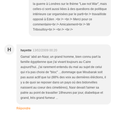
la guerre à Londres sur le thème "Law not War", mais
celles-ci sont aussi liées à des questions de politique
intérieure car organisées par le parti<br /> travailliste
opposé à Eden .<br /> <br /> Merci pour ce
commentaire<br /> Amicalement<br /> Mr
Tribouilloy<br /> <br /> <br />
H
hayette
13/02/2009 00:20
Gamal ʻabd an-Naṣr, un grand homme, bien connu part la
famille égyptienne que j'ai vivant toujours au Caire
aujourd'hui...j'ai rarement entendu du mal au sujet de celui
qui n'a pas choisi de "bloc" ....dommage que Moubarak soit
pas aussi actif que lui (88% des voix au dernières éléctions, il
y a de quoi se reposer dans un pays où des bidonvilles
naissent au coeur des cimetières), Nasr devait l'aimer sa
patrie au point de travailler 18heures par jour, diabetique et
grand, trés grand fumeur ...
Répondre