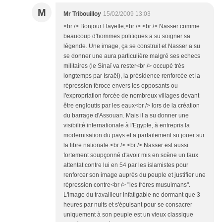
M
Mr Tribouilloy
15/02/2009 13:03
<br /> Bonjour Hayette,<br /> <br /> Nasser comme
beaucoup d'hommes politiques a su soigner sa
légende. Une image, ça se construit et Nasser a su
se donner une aura particulière malgré ses echecs
militaires (le Sinaï va rester<br /> occupé très
longtemps par Israël), la présidence renforcée et la
répression féroce envers les opposants ou
l'expropriation forcée de nombreux villages devant
être engloutis par les eaux<br /> lors de la création
du barrage d'Assouan. Mais il a su donner une
visibilité internationale à l'Egypte, à entrepris la
modernisation du pays et a parfaitement su jouer sur
la fibre nationale.<br /> <br /> Nasser est aussi
fortement soupçonné d'avoir mis en scène un faux
attentat contre lui en 54 par les islamistes pour
renforcer son image auprès du peuple et justifier une
répression contre<br /> "les frères musulmans".
L'image du travailleur infatigable ne dormant que 3
heures par nuits et s'épuisant pour se consacrer
uniquement à son peuple est un vieux classique