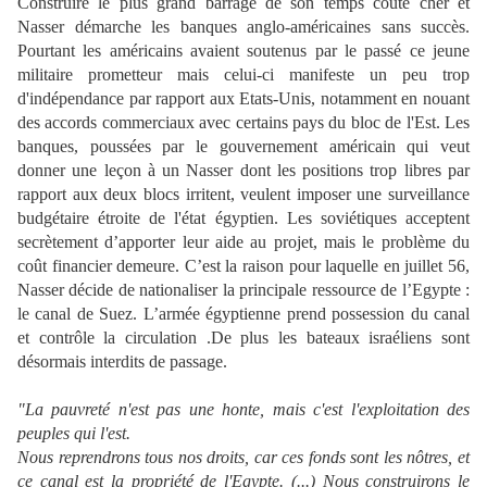
Construire le plus grand barrage de son temps coûte cher et
Nasser démarche les banques anglo-américaines sans succès.
Pourtant les américains avaient soutenus par le passé ce jeune
militaire prometteur mais celui-ci manifeste un peu trop
d'indépendance par rapport aux Etats-Unis, notamment en nouant
des accords commerciaux avec certains pays du bloc de l'Est. Les
banques, poussées par le gouvernement américain qui veut
donner une leçon à un Nasser dont les positions trop libres par
rapport aux deux blocs irritent, veulent imposer une surveillance
budgétaire étroite de l'état égyptien. Les soviétiques acceptent
secrètement d’apporter leur aide au projet, mais le problème du
coût financier demeure. C’est la raison pour laquelle en juillet 56,
Nasser décide de nationaliser la principale ressource de l’Egypte :
le canal de Suez. L’armée égyptienne prend possession du canal
et contrôle la circulation .De plus les bateaux israéliens sont
désormais interdits de passage.
"La pauvreté n'est pas une honte, mais c'est l'exploitation des
peuples qui l'est.
Nous reprendrons tous nos droits, car ces fonds sont les nôtres, et
ce canal est la propriété de l'Egypte. (...) Nous construirons le