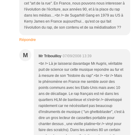
cet "art de la rue". En France, nous pouvons nous interesser à
l'évolution de l'écriture, aux années 90, et à la place du rap
dans les médias....<br /> de Sugarhill Gang en 1979 au US à
Kerry James en France aujourd'hui... qu'est ce qui fait
l'évolution du rap, de son contenu et de sa médiatisation ??
Répondre
M
Mr Tribouilloy
07/09/2008 13:39
<br /> Là je laisserai davantage Mr Augris, véritable
puit de science sur cette musique repondre au fur et
à mesure de son "histoire du rap".<br /> <br /> Mais
le phénomène en France me semble avoir des
points communs avec les Etats-Unis mais avec 10
ans de décallage. Le rap français est né dans les
quartiers HLM de banlieue et s'est<br /> développé
rapidement car ne nécéssitant pas beaucoup
d'instruments de musique ( "un ghettoblaster", c'est à
dire un gros lecteur de cassettes portable pour
chanter dessus , une vieille platine<br /> vinyl pour
faire des scratchs). Dans les années 80 un certain