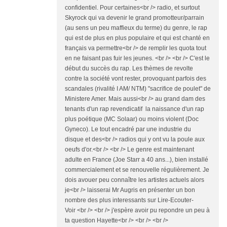
confidentiel. Pour certaines<br /> radio, et surtout
Skyrock qui va devenir le grand promotteur/parrain
(au sens un peu maffieux du terme) du genre, le rap
qui est de plus en plus populaire et qui est chanté en
français va permettre<br /> de remplir les quota tout
en ne faisant pas fuir les jeunes. <br /> <br /> C'est le
début du succès du rap. Les thèmes de revolte
contre la société vont rester, provoquant parfois des
scandales (rivalité I AM/ NTM) "sacrifice de poulet" de
Ministere Amer. Mais aussi<br /> au grand dam des
tenants d'un rap revendicatif la naissance d'un rap
plus poétique (MC Solaar) ou moins violent (Doc
Gyneco). Le tout encadré par une industrie du
disque et des<br /> radios qui y ont vu la poule aux
oeufs d'or.<br /> <br /> Le genre est maintenant
adulte en France (Joe Starr a 40 ans...), bien installé
commercialement et se renouvelle régulièrement. Je
dois avouer peu connaître les artistes actuels alors
je<br /> laisserai Mr Augris en présenter un bon
nombre des plus interessants sur Lire-Ecouter-
Voir <br /> <br /> j'espère avoir pu repondre un peu à
ta question Hayette<br /> <br /> <br />