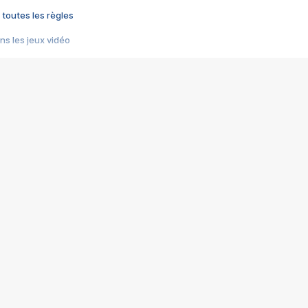
 toutes les règles
s les jeux vidéo
us choquant de Rockstar ? - Le scandale BULLY
e plus moche de Steam
du RÊVE tourne au CAUCHEMAR
pendant 8 heures
it… à tort
umiliés par un jeu vidéo
ire - Final Fantasy 8
ti un empire - Age of Empires
story DOFUS
tard, il crée l'un des pires jeux de tous les temps, MindsEye.