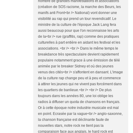
nombre de grandes manifestations et associations
(création de SOS racisme, la marche des Beurs, les
manifs anti Front<br /> National) vont donner une
visibilité au rap qui prend un tour revendicatif. Le
ministre de la culture de l'époque Jack Lang fera
aussi beaucoup pour que l'on reconnaisse les arts
de la<br /> rue (graffitis, rap) comme des pratiques
culturelles à part entière en aidant les festival et les
associations. <br /> <br /> Dans le même temps le
breakdance très spectaculaire devient rapidement
populaire notamment grace à une émission de télé
animée par le breaker Sidney et où des jeunes
venus des cités<br /> s'affontent en dansant. L'image
de la culture rap change peu et à peu et commence
à attirer les jeunes qui ne vivent pas forcément dans
les quartiers de banlieue.<br /> <br /> De plus
toujours dans les années 80, une loi oblige les
radios à diffuser un quota de chansons en français.
Or à cette époque notre industrie musicale est mal
en point. Ecrasée par la vague<br /> anglo-saxonne,
la chanson française est déclinante faute de
nouvelles stars, notre rock ne tient pas la
comparaison face aux anglais, le hard rock est