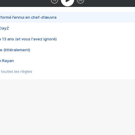
nsformé l’ennui en chef-d’œuvre
 DayZ
 a 13 ans (et vous l'avez ignoré)
e (littéralement)
im Rayan
 toutes les règles
s les jeux vidéo
us choquant de Rockstar ? - Le scandale BULLY
e plus moche de Steam
du RÊVE tourne au CAUCHEMAR
pendant 8 heures