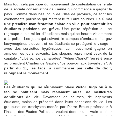
Mais tout cela participe du mouvement de contestation générale
de la société conservatrice gaullienne qui commence à gagner le
pays. Comme dans beaucoup de villes de province, ce sont les
événements parisiens qui mettent le feu aux poudres.
Le 6 mai
une première manifestation éclate en ville pour soutenir les
étudiants parisiens en grève.
Une petite répétition qui ne
regroupe qu’un millier d’étudiants mais qui se heurte violemment
à la police. Les jours qui suivent, le campus s’embrase, les gaz
lacrymogènes pleuvent et les étudiants se protégent le visage…
avec des serviettes hygiéniques. Le mouvement gagne en
ampleur les jours suivants. Les slogans reprennent ceux de la
capitale : "Libérez nos camarades", "Adieu Charlot" (en référence
au président Charles de Gaulle), "Le pouvoir aux travailleurs".
A
partir du 11, les facs, à commencer par celle de droit,
rejoignent le mouvement.
Les étudiants qui se réunissent place Victor Hugo ou à la
fac se politisent mais réclament aussi de meilleures
conditions de vie.
Davantage de bourses, de logements
étudiants, moins de précarité dans leurs conditions de vie. Les
groupuscules trotskystes menés par Pierre Broué professeur à
l’Institut des Etudes Politiques veulent donner une vraie couleur