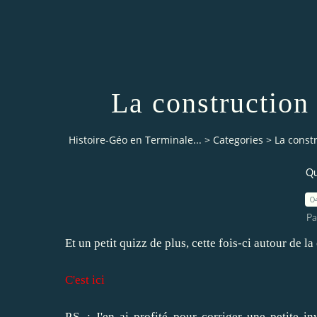
La construction
Histoire-Géo en Terminale...
>
Categories
>
La const
Qu
0
Pa
Et un petit quizz de plus, cette fois-ci autour de 
C'est ici
P.S. : J'en ai profité pour corriger une petite 