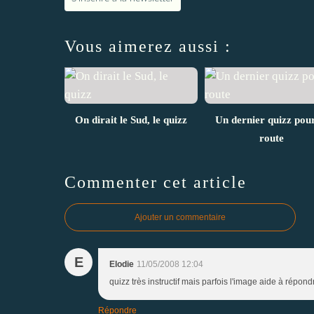
Vous aimerez aussi :
On dirait le Sud, le quizz
Un dernier quizz pour
route
Commenter cet article
Ajouter un commentaire
E
Elodie
11/05/2008 12:04
quizz très instructif mais parfois l'image aide à répond
Répondre