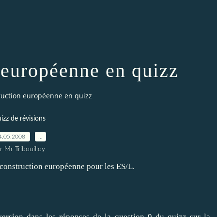
 européenne en quizz
ruction européenne en quizz
izz de révisions
4.05.2008
…
r Mr Tribouilloy
la construction européenne pour les ES/L.
inversion dans les réponses de la question 9 du quizz sur la