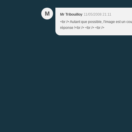
M
Mr Tribouilloy
11/05/2008 21:11
<br /> Autant que possible, l'image est un c
réponse !<br /> <br /> <br />