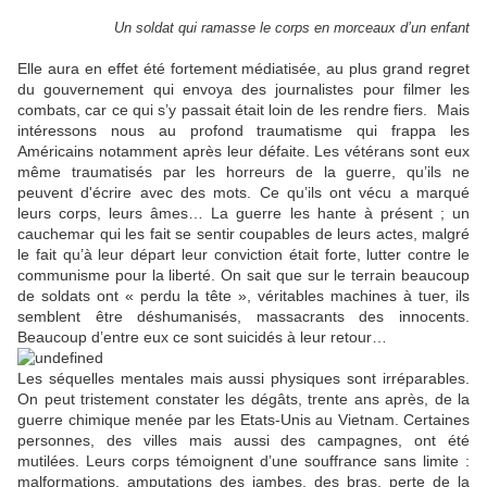
Un soldat qui ramasse le corps en morceaux d’un enfant
Elle aura en effet été fortement médiatisée, au plus grand regret
du gouvernement qui envoya des journalistes pour filmer les
combats, car ce qui s’y passait était loin de les rendre fiers. Mais
intéressons nous au profond traumatisme qui frappa les
Américains notamment après leur défaite. Les vétérans sont eux
même traumatisés par les horreurs de la guerre, qu’ils ne
peuvent d'écrire avec des mots. Ce qu’ils ont vécu a marqué
leurs corps, leurs âmes… La guerre les hante à présent ; un
cauchemar qui les fait se sentir coupables de leurs actes, malgré
le fait qu’à leur départ leur conviction était forte, lutter contre le
communisme pour la liberté. On sait que sur le terrain beaucoup
de soldats ont « perdu la tête », véritables machines à tuer, ils
semblent être déshumanisés, massacrants des innocents.
Beaucoup d’entre eux ce sont suicidés à leur retour…
Les séquelles mentales mais aussi physiques sont irréparables.
On peut tristement constater les dégâts, trente ans après, de la
guerre chimique menée par les Etats-Unis au Vietnam. Certaines
personnes, des villes mais aussi des campagnes, ont été
mutilées. Leurs corps témoignent d’une souffrance sans limite :
malformations, amputations des jambes, des bras, perte de la