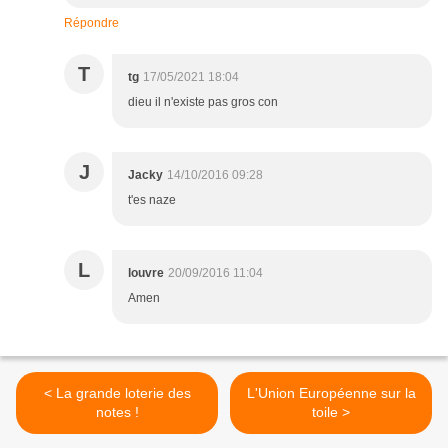
Répondre
T
tg
17/05/2021 18:04
dieu il n'existe pas gros con
J
Jacky
14/10/2016 09:28
t'es naze
L
louvre
20/09/2016 11:04
Amen
< La grande loterie des
L'Union Européenne sur la
notes !
toile >