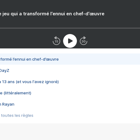
e jeu qui a transformé l’ennui en chef-d’œuvre
nsformé l’ennui en chef-d’œuvre
 DayZ
 a 13 ans (et vous l'avez ignoré)
e (littéralement)
im Rayan
 toutes les règles
s les jeux vidéo
us choquant de Rockstar ? - Le scandale BULLY