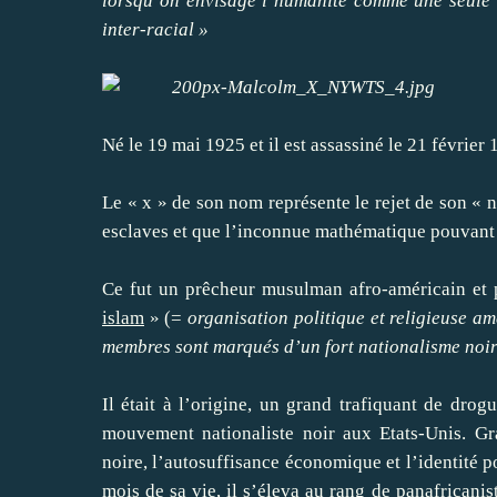
lorsqu’on envisage l’humanité comme une seule f
inter-racial »
Né le 19 mai 1925 et il est assassiné le 21 février 
Le « x » de son nom représente le rejet de son « 
esclaves et que l’inconnue mathématique pouvant 
Ce fut un prêcheur musulman afro-américain et 
islam
» (=
organisation politique et religieuse a
membres sont marqués d’un fort nationalisme noir e
Il était à l’origine, un grand trafiquant de dro
mouvement nationaliste noir aux Etats-Unis. Gran
noire, l’autosuffisance économique et l’identité 
mois de sa vie, il s’éleva au rang de panafricani