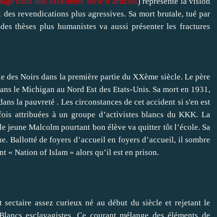
ge dans une excellente série d’articles
) représente la vision
 des revendications plus agressives. Sa mort brutale, tué par
 des thèses plus humanistes va aussi présenter les fractures
 vie des Noirs dans la première partie du XXème siècle. Le père
 dans le Michigan au Nord Est des Etats-Unis. Sa mort en 1931,
ans la pauvreté . Les circonstances de cet accident si s'en est
rfois attribuées à un groupe d’activistes blancs du KKK. La
 le jeune Malcolm pourtant bon élève va quitter tôt l’école. Sa
e. Ballotté de foyers d’accueil en foyers d’accueil, il sombre
 « Nation of Islam » alors qu’il est en prison.
sectaire assez curieux né au début du siècle et rejetant le
 Blancs esclavagistes. Ce courant mélange des éléments de