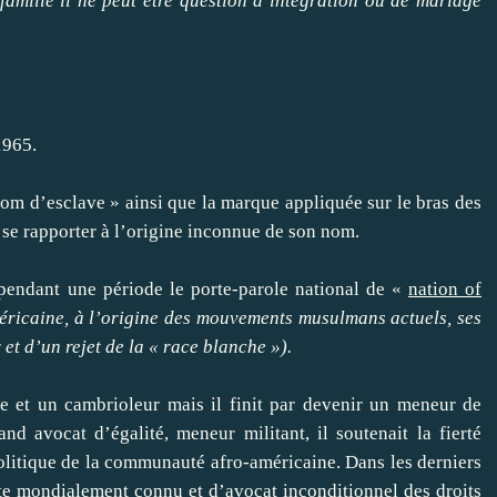
amille il ne peut être question d’intégration ou de mariage
1965.
nom d’esclave » ainsi que la marque appliquée sur le bras des
se rapporter à l’origine inconnue de son nom.
pendant une période le porte-parole national de «
nation of
méricaine, à l’origine des mouvements musulmans actuels, ses
t d’un rejet de la « race blanche »).
gue et un cambrioleur mais il finit par devenir un meneur de
d avocat d’égalité, meneur militant, il soutenait la fierté
politique de la communauté afro-américaine. Dans les derniers
ste mondialement connu et d’avocat inconditionnel des droits