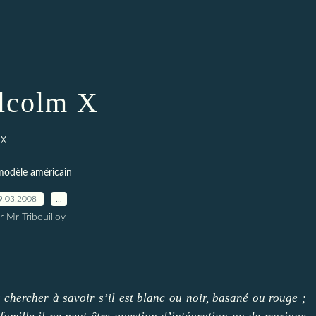
lcolm X
 X
modèle américain
9.03.2008
…
r Mr Tribouilloy
s chercher à savoir s’il est blanc ou noir, basané ou rouge ;