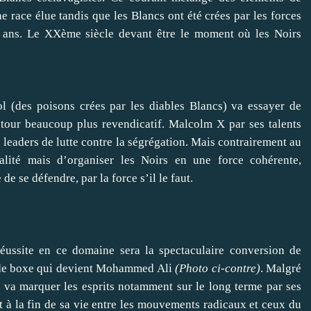
ne race élue tandis que les Blancs ont été crées par les forces
ans. Le XXème siècle devant être le moment où les Noirs
l (des poisons crées par les diables Blancs) va essayer de
 tour beaucoup plus revendicatif. Malcolm X par ses talents
 leaders de lutte contre la ségrégation. Mais contrairement au
alité mais d’organiser les Noirs en une force cohérente,
 se défendre, par la force s’il le faut.
éussite en ce domaine sera la spectaculaire conversion de
 de boxe qui devient Mohammed Ali
(Photo ci-contre)
. Malgré
 va marquer les esprits notamment sur le long terme par ses
t à la fin de sa vie entre les mouvements radicaux et ceux du