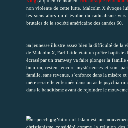
King
(à qui en ce moment
Bricabraque rend homma
non violente de cette lutte, Malcolm X évoque lui
les siens alors qu’il évolue du radicalisme vers
brutales de la société américaine des années 60.
Sa jeunesse illustre assez bien la difficulté de la
de Malcolm X, Earl Little était un prêtre baptiste
écrasé par un tramway va faire plonger la famille d
bien un, restent encore mystérieuses et sont pa
famille, sans revenus, s’enfonce dans la misère et
mère sera elle enfermée dans un asile psychiatriqu
dans le banditisme avant de rejoindre le mouvement
Nation of Islam est un mouvement 
christianisme considéré comme la religion des