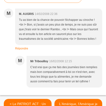
M
M. AUGRIS
14/02/2008 22:36
Tu as bien de la chance de pouvoir t'échapper au cinoche !
<br /> Bon, si j'avais un peu plus de temps, je ne suis pas sûr
que j'irais voir le dernier Rambo...<br /> Mais ceux qui l'auront
vu et ensuite lu ton article en sauront plus sur les
traumatismes de la société américaine.<br /> Bonnes toiles !
Répondre
M
Mr Tribouilloy
16/02/2008 12:15
C'est vrai que ça me fais des journées bien remplies
mais bon comparativement à toi ce n'est rien, avec
tous les blogs que tu alimentes, je me demande
aussi comment tu fais pour tenir un tel rythme !
< Le PATRIOT ACT : Un
L'Amérique, l'Amérique je