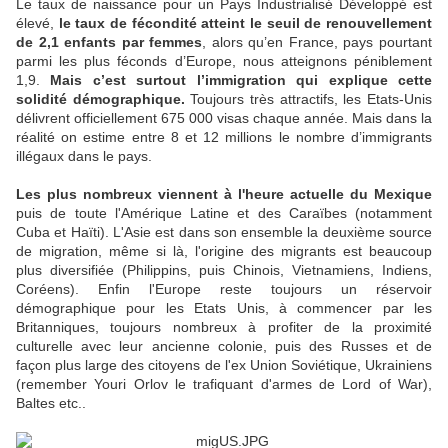
Le taux de naissance pour un Pays Industrialisé Développé est
élevé,
le taux de fécondité atteint le seuil de renouvellement
de 2,1 enfants par femmes
, alors qu’en France, pays pourtant
parmi les plus féconds d’Europe, nous atteignons péniblement
1,9.
Mais c’est surtout l’immigration qui explique cette
solidité démographique.
Toujours très attractifs, les Etats-Unis
délivrent officiellement 675 000 visas chaque année. Mais dans la
réalité on estime entre 8 et 12 millions le nombre d’immigrants
illégaux dans le pays.
Les plus nombreux viennent à l'heure actuelle du Mexique
puis de toute l'Amérique Latine et des Caraïbes (notamment
Cuba et Haïti). L'Asie est dans son ensemble la deuxième source
de migration, même si là, l'origine des migrants est beaucoup
plus diversifiée (Philippins, puis Chinois, Vietnamiens, Indiens,
Coréens). Enfin l'Europe reste toujours un réservoir
démographique pour les Etats Unis, à commencer par les
Britanniques, toujours nombreux à profiter de la proximité
culturelle avec leur ancienne colonie, puis des Russes et de
façon plus large des citoyens de l'ex Union Soviétique, Ukrainiens
(remember Youri Orlov le trafiquant d'armes de Lord of War),
Baltes etc..