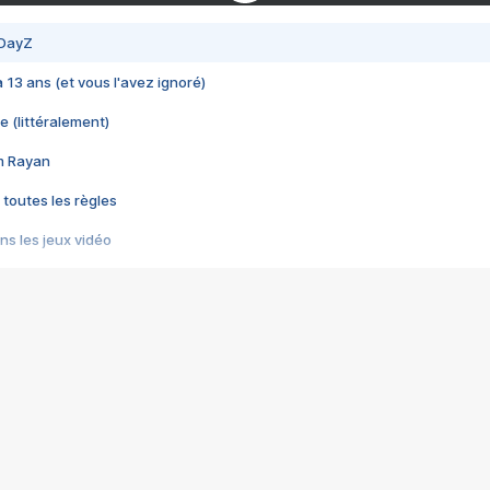
 DayZ
 a 13 ans (et vous l'avez ignoré)
e (littéralement)
im Rayan
 toutes les règles
s les jeux vidéo
us choquant de Rockstar ? - Le scandale BULLY
e plus moche de Steam
du RÊVE tourne au CAUCHEMAR
pendant 8 heures
it… à tort
umiliés par un jeu vidéo