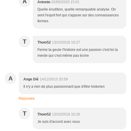
A
Antonio
02/05/2020 15:01
Quelle érudition, quelle remarquable analyse. On
sent l'esprit fort qui s'appuie sur des connaissances
fermes.
T
Thom52
13/10/2018 10:27
Ferme ta geule l'histoire est une passion c'est toi la
merde qui c'est même pas écrire
A
Ange Dié
14/12/2015 20:59
Il n'y a rien de plus passionnant que d'être historien
Répondre
T
Thom52
13/10/2018 10:26
Je suis d'accord avec vous