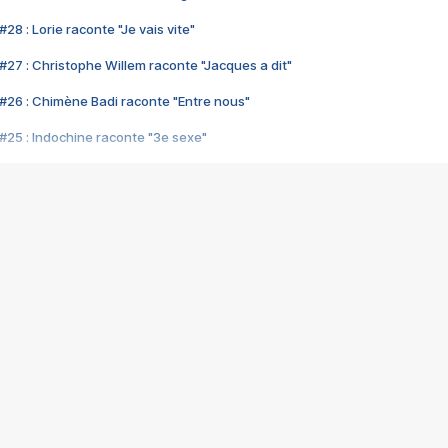
28 : Lorie raconte "Je vais vite"
#27 : Christophe Willem raconte "Jacques a dit"
#26 : Chimène Badi raconte "Entre nous"
#25 : Indochine raconte "3e sexe"
#24 : Zaho raconte "C'est chelou"
#23 : Patrick Bruel raconte "Au café des délices"
#22 : Kyo raconte "Le chemin"
#21 : Nolwenn Leroy raconte "Cassé"
#20 : Patrick Hernandez raconte "Born to be alive"
#19 : Lorie raconte "Près de moi"
#18 : Michael Jones raconte "A nos actes manqués" (avec Jean-Jacque
#17 : Khaled raconte "Aïcha"