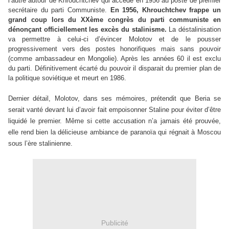
l’autre autour de Khrouchtchev qui accède en 1956 au poste de premier
secrétaire du parti Communiste.
En 1956, Khrouchtchev frappe un
grand coup lors du XXème congrès du parti communiste en
dénonçant officiellement les excès du stalinisme.
La déstalinisation
va permettre à celui-ci d’évincer Molotov et de le pousser
progressivement vers des postes honorifiques mais sans pouvoir
(comme ambassadeur en Mongolie). Après les années 60 il est exclu
du parti. Définitivement écarté du pouvoir il disparait du premier plan de
la politique soviétique et meurt en 1986.
Dernier détail, Molotov, dans ses mémoires, prétendit que Beria se
serait vanté devant lui d’avoir fait empoisonner Staline pour éviter d’être
liquidé le premier. Même si cette accusation n’a jamais été prouvée,
elle rend bien la délicieuse ambiance de paranoïa qui régnait à Moscou
sous l’ère stalinienne.
Publicité