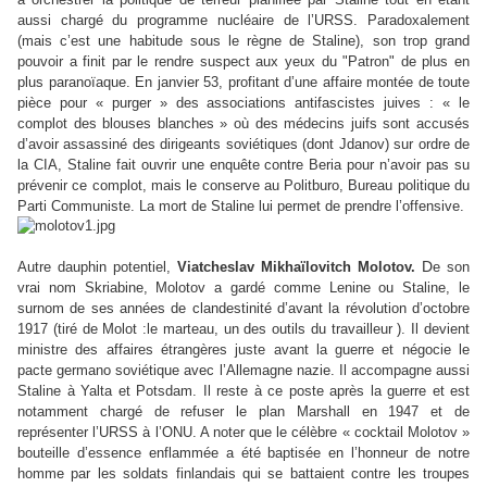
aussi chargé du programme nucléaire de l’URSS. Paradoxalement
(mais c’est une habitude sous le règne de Staline), son trop grand
pouvoir a finit par le rendre suspect aux yeux du "Patron" de plus en
plus paranoïaque. En janvier 53, profitant d’une affaire montée de toute
pièce pour « purger » des associations antifascistes juives : « le
complot des blouses blanches » où des médecins juifs sont accusés
d’avoir assassiné des dirigeants soviétiques (dont Jdanov) sur ordre de
la CIA, Staline fait ouvrir une enquête contre Beria pour n’avoir pas su
prévenir ce complot, mais le conserve au Politburo, Bureau politique du
Parti Communiste. La mort de Staline lui permet de prendre l’offensive.
D
Autre dauphin potentiel,
Viatcheslav
Mikhaïlovitch Molotov.
e son
vrai nom Skriabine, Molotov
a gardé comme Lenine ou Staline, le
surnom de ses années de clandestinité d’avant la révolution d’octobre
1917 (tiré de Molot :le marteau, un des outils du travailleur ). Il devient
ministre des affaires étrangères juste avant la guerre et négocie le
pacte germano soviétique avec l’Allemagne nazie. Il accompagne aussi
Staline à Yalta et Potsdam. Il reste à ce poste après la guerre et est
notamment chargé de refuser le plan Marshall en 1947 et de
représenter l’URSS à l’ONU. A noter que le célèbre « cocktail Molotov »
bouteille d’essence enflammée a été baptisée en l’honneur de notre
homme par les soldats finlandais qui se battaient contre les troupes