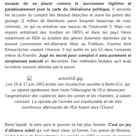
essayer de se placer comme le successeur légitime et
paradoxalement joue la carte du libéralisme politique.
Il amnistie
les accusés du complot des blouses blanches et ouvre les portes des
goulags (1 million de libérations parmi lesquels beaucoup de vrais
criminels, ce qui va entraîner une hausse de l’insécurité !). Mais ces
espoirs entraînent des troubles en URSS et dans les pays frères
notamment en RDA où éclatent des grèves durement réprimées par le
pouvoir communiste est-allemand. Mais au Politburo, d’autres dont
Khrouchtchev veulent l’évincer. Il est arrêté en juin 53 dans l’enceinte
même du Kremlin.
Jugé en secret pour complot il sera purement et
simplement exécuté
en décembre. Des méthodes brutales qu’il avait
lui-même souvent utilisées par le passé.
Les 16 & 17 juin 1953 éclate une insurrection ouvrière à Berlin-Est, qui
se répand rapidement dans toute l’Allemagne de l’Est
dénonçant
l’augmentation des cadences dans les usines et les chantiers, à salaire
La riposte de l'armée est impitoyable et de très
constant
.
nombreux allemands de l'Est fuient vers l'Ouest.
Beria liquidé, la lutte pour le pouvoir se fait plus feutrée.
C’est un jeu
d’alliance subtil
qui voit deux clans se former, l’un autour de Molotov,