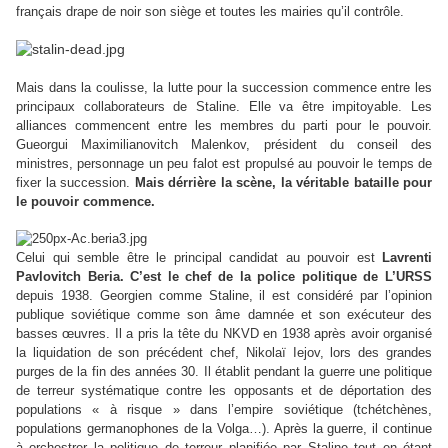
français drape de noir son siège et toutes les mairies qu’il contrôle.
Mais dans la coulisse, la lutte pour la succession commence entre les
principaux collaborateurs de Staline. Elle va être impitoyable. Les
alliances commencent entre les membres du parti pour le pouvoir.
Gueorgui Maximilianovitch Malenkov, président du conseil des
ministres, personnage un peu falot est propulsé au pouvoir le temps de
fixer la succession.
Mais dérrière la scène, la véritable bataille pour
le pouvoir commence.
Celui qui semble être le principal candidat au pouvoir est
Lavrenti
Pavlovitch Beria. C’est le chef de la police politique de L’URSS
depuis 1938. Georgien comme Staline, il est considéré par l’opinion
publique soviétique comme son âme damnée et son exécuteur des
basses œuvres. Il a pris la tête du NKVD en 1938 après avoir organisé
la liquidation de son précédent chef, Nikolaï Iejov, lors des grandes
purges de la fin des années 30. Il établit pendant la guerre une politique
de terreur systématique contre les opposants et de déportation des
populations « à risque » dans l’empire soviétique (tchétchènes,
populations germanophones de la Volga…). Après la guerre, il continue
à orchestrer la politique de terreur planifiée par Staline tout en étant