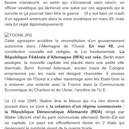
fausse manœuvre, un avion qui s’écraserait sans raison, un
officier soviétique qui lâcherait une salve sur ces appareils qui le
survole et ça pourrait bien être la guerre… (Il y eut bien un crash
d’un appareil américain dans la zone soviétique en mars 49, mais
cela fut réglé diplomatiquement)
Cette agression accélère la reconstitution d’un gouvernement
autonome dans l’Allemagne de l’Ouest.
En mai 49,
une
constitution nouvelle est rédigée, le Loi fondamentale.
La
République Fédérale d’Allemagne (RFA) est crée,
Berlin étant
assiégée, la nouvelle capitale est placée dans une petite ville
thermale, Bonn. Konrad Adenauer, ancien maire de Cologne
emprisonné par les nazis est désigné chancelier. Il pousse
l’Allemagne de l’Ouest à s’allier davantage avec les Etats-Unis et
à entamer une entente avec la France dans la Communauté
Economique du Charbon et de l’Acier, l’ancêtre de l’U.E.
Le 12 mai 1949, Staline lève le blocus qui n’a rien donné et
pousse dans sa zone à
la création d’un régime communiste :
la République Démocratique Allemande (RDA)
dirigé par
Walter Ulbricht chef du parti communiste allemand. Berlin-Est est
sa capitale. Le pays est officiellement divisé en 2 états qui
deviennent le symbole vivant de la guerre froide.