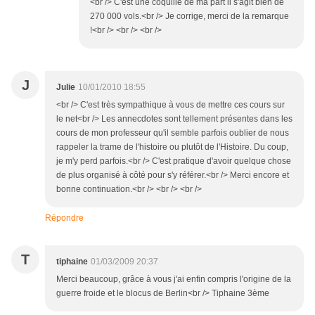
<br /> C'est une coquille de ma part il s'agit bien de
270 000 vols.<br /> Je corrige, merci de la remarque
!<br /> <br /> <br />
J
Julie
10/01/2010 18:55
<br /> C'est très sympathique à vous de mettre ces cours sur
le net<br /> Les annecdotes sont tellement présentes dans les
cours de mon professeur qu'il semble parfois oublier de nous
rappeler la trame de l'histoire ou plutôt de l'Histoire. Du coup,
je m'y perd parfois.<br /> C'est pratique d'avoir quelque chose
de plus organisé à côté pour s'y référer.<br /> Merci encore et
bonne continuation.<br /> <br /> <br />
Répondre
T
tiphaine
01/03/2009 20:37
Merci beaucoup, grâce à vous j'ai enfin compris l'origine de la
guerre froide et le blocus de Berlin<br /> Tiphaine 3ème