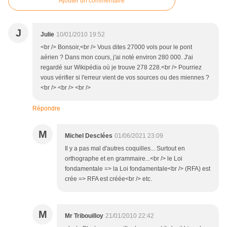
Ajouter un commentaire
J
Julie
10/01/2010 19:52
<br /> Bonsoir,<br /> Vous dites 27000 vols pour le pont
aérien ? Dans mon cours, j'ai noté environ 280 000. J'ai
regardé sur Wikipédia où je trouve 278 228.<br /> Pourriez
vous vérifier si l'erreur vient de vos sources ou des miennes ?
<br /> <br /> <br />
Répondre
M
Michel Desclées
01/06/2021 23:09
Il y a pas mal d'autres coquilles... Surtout en
orthographe et en grammaire...<br /> le Loi
fondamentale => la Loi fondamentale<br /> (RFA) est
crée => RFA est créée<br /> etc.
M
Mr Tribouilloy
21/01/2010 22:42