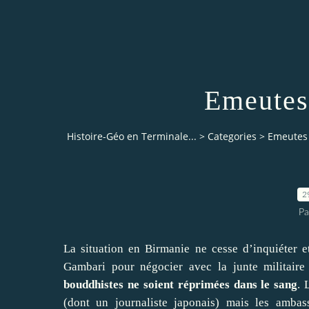
Emeutes
Histoire-Géo en Terminale...
>
Categories
>
Emeutes
2
Pa
La situation en Birmanie ne cesse d’inquiéter 
Gambari pour négocier avec la junte militaire
bouddhistes ne soient réprimées dans le sang
. 
(dont un journaliste japonais) mais les ambas