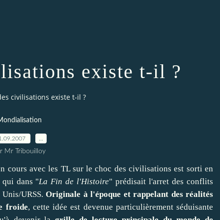
isations existe t-il ?
es civilisations existe t-il ?
ondialisation
1.09.2007
…
r Mr Tribouilloy
cours avec les TL sur le choc des civilisations est sorti en
 qui dans "
La Fin de l'Histoire
" prédisait l'arret des conflits
ts Unis/URSS.
Originale à l'époque et rappelant des réalités
e froide
, cette idée est devenue particulièrement séduisante
qu'à devenir la
grille de lecture principale du monde de