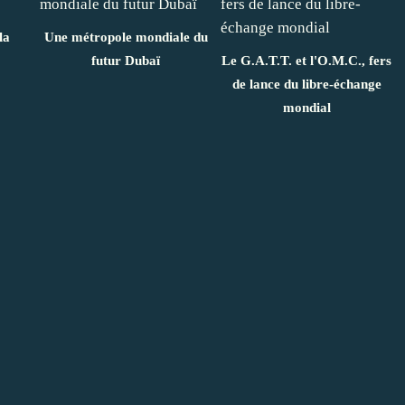
la
Une métropole mondiale du
futur Dubaï
Le G.A.T.T. et l'O.M.C., fers
de lance du libre-échange
mondial