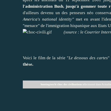
l'administration Bush
,
jusqu'à gommer toute ré
d'ailleurs devenu un des penseurs néo conserv
America's national identity"
met en avant l'iden
"menace" de l'immigration hispanique aux Etats U
(source : le Courrier Inter
Voici le film de la série "
Le dessous des cartes
"
thèse.
huntington le choc des civilisations
sélectionné dans
Actualit