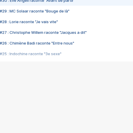
#30 : Eve Angeli raconte "Avant de partir"
#29 : MC Solaar raconte "Bouge de là"
28 : Lorie raconte "Je vais vite"
#27 : Christophe Willem raconte "Jacques a dit"
#26 : Chimène Badi raconte "Entre nous"
#25 : Indochine raconte "3e sexe"
#24 : Zaho raconte "C'est chelou"
#23 : Patrick Bruel raconte "Au café des délices"
#22 : Kyo raconte "Le chemin"
#21 : Nolwenn Leroy raconte "Cassé"
#20 : Patrick Hernandez raconte "Born to be alive"
#19 : Lorie raconte "Près de moi"
#18 : Michael Jones raconte "A nos actes manqués" (avec Jean-Jacque