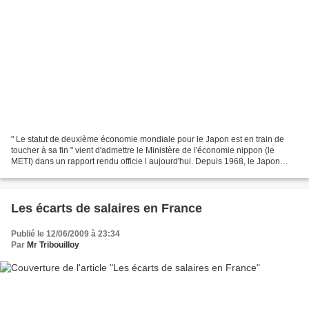
" Le statut de deuxième économie mondiale pour le Japon est en train de
toucher à sa fin " vient d'admettre le Ministère de l'économie nippon (le
METI) dans un rapport rendu officie l aujourd'hui. Depuis 1968, le Japon
était, après les Etats-Unis, la...
Les écarts de salaires en France
Publié le 12/06/2009 à 23:34
Par
Mr Tribouilloy